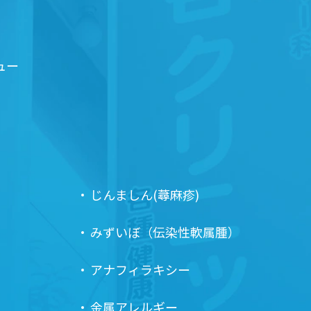
ュー
じんましん(蕁麻疹)
みずいぼ（伝染性軟属腫）
アナフィラキシー
金属アレルギー