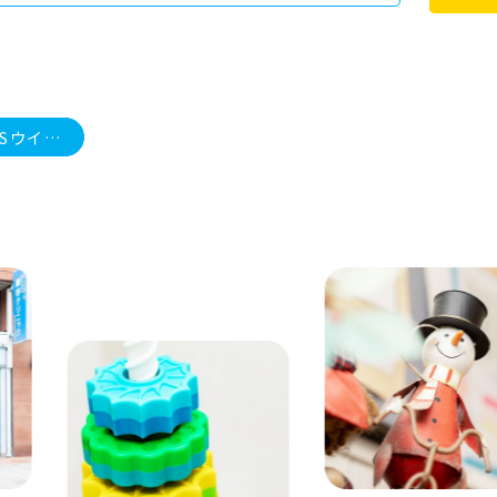
妊婦の方へのRSウイルスワクチンが定期接種になりました
N