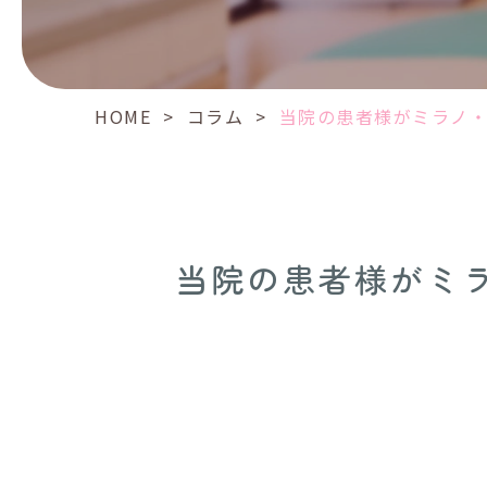
ン
ピ
ッ
ク
HOME
>
コラム
>
当院の患者様がミラノ・
へ
出
場
さ
れ
ま
当院の患者様がミ
す！