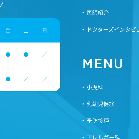
医師紹介
ドクターズインタビ
金
土
日
●
●
／
MENU
●
／
／
小児科
乳幼児健診
予防接種
アレルギー科