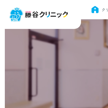
当
ク
院
の
患
者
様
が
ミ
ラ
ノ・
コ
ル
テ
ィ
ナ
パ
ラ
リ