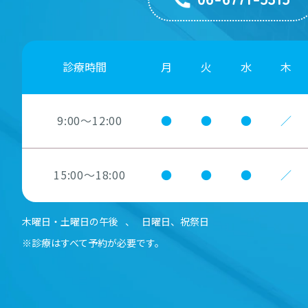
診療時間
月
火
水
木
9:00～12:00
●
●
●
／
15:00～18:00
●
●
●
／
木曜日・土曜日の午後
、
日曜日、祝祭日
※診療はすべて予約が必要です。